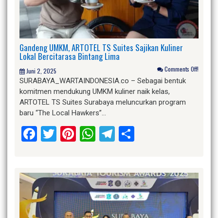
Gandeng UMKM, ARTOTEL TS Suites Sajikan Kuliner
Lokal Bercitarasa Bintang Lima
Comments Off!
Juni 2, 2025
SURABAYA_WARTAINDONESIA.co – Sebagai bentuk
komitmen mendukung UMKM kuliner naik kelas,
ARTOTEL TS Suites Surabaya meluncurkan program
baru “The Local Hawkers”…
Facebook
Twitter
Pinterest
WhatsApp
Telegram
Share