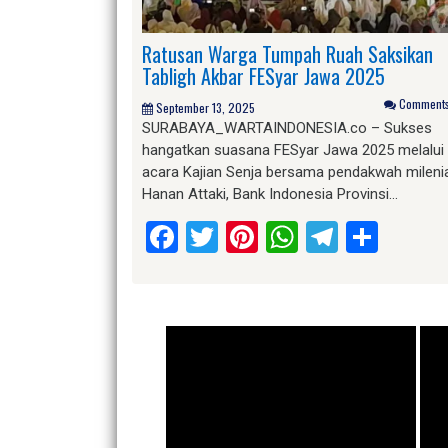
Ratusan Warga Tumpah Ruah Saksikan
Tabligh Akbar FESyar Jawa 2025
Comments 
September 13, 2025
SURABAYA_WARTAINDONESIA.co – Sukses
hangatkan suasana FESyar Jawa 2025 melalui
acara Kajian Senja bersama pendakwah mileni
Hanan Attaki, Bank Indonesia Provinsi…
Facebook
Twitter
Pinterest
WhatsApp
Telegr
Shar