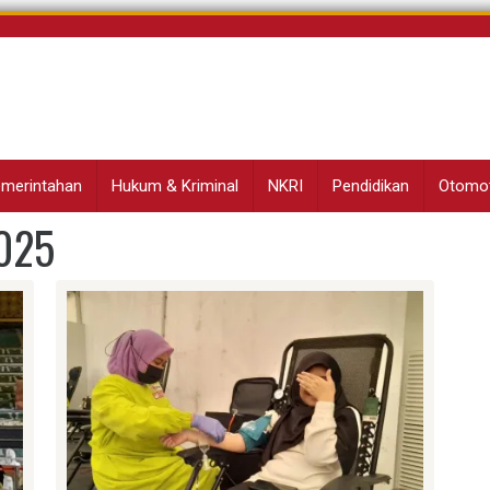
Pemerintahan
Hukum & Kriminal
NKRI
Pendidikan
Otomot
025