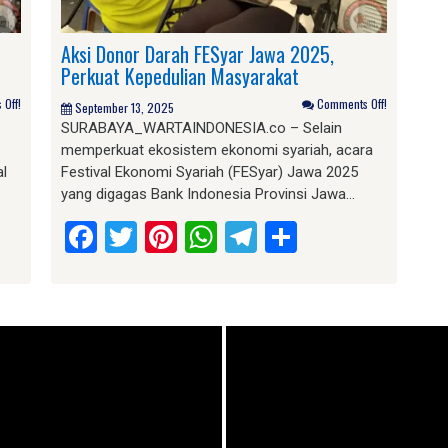
Aksi Donor Darah FESyar Jawa 2025,
Perkuat Kepedulian Masyarakat
Off!
Comments Off!
September 13, 2025
SURABAYA_WARTAINDONESIA.co – Selain
memperkuat ekosistem ekonomi syariah, acara
al
Festival Ekonomi Syariah (FESyar) Jawa 2025
yang digagas Bank Indonesia Provinsi Jawa…
am
e
Facebook
Twitter
Pinterest
WhatsApp
Telegram
Share