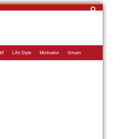
Cari
untuk:
if
Life Style
Motivator
Umum