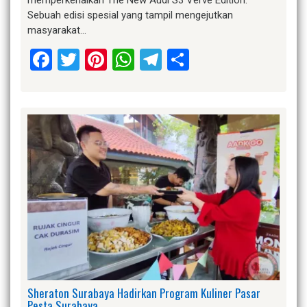
memperkenalkan The New Audi S3 Verve Edition.
Sebuah edisi spesial yang tampil mengejutkan
masyarakat…
Facebook
Twitter
Pinterest
WhatsApp
Telegram
Share
Sheraton Surabaya Hadirkan Program Kuliner Pasar
Pesta Surabaya