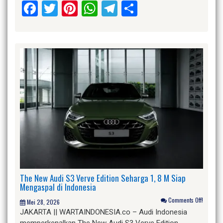
Facebook
Twitter
Pinterest
WhatsApp
Telegram
Share
The New Audi S3 Verve Edition Seharga 1, 8 M Siap
Mengaspal di Indonesia
Comments Off!
Mei 28, 2026
JAKARTA || WARTAINDONESIA.co – Audi Indonesia