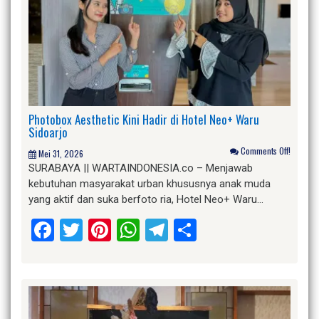
Photobox Aesthetic Kini Hadir di Hotel Neo+ Waru
Sidoarjo
Comments Off!
Mei 31, 2026
SURABAYA || WARTAINDONESIA.co – Menjawab
kebutuhan masyarakat urban khususnya anak muda
yang aktif dan suka berfoto ria, Hotel Neo+ Waru…
Facebook
Twitter
Pinterest
WhatsApp
Telegram
Share