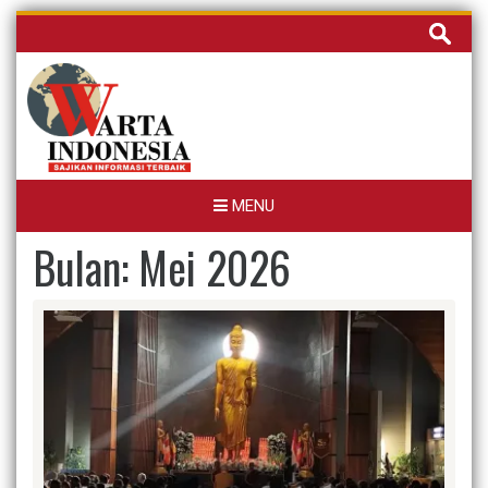
Skip
Cari
to
untuk:
content
MENU
Bulan:
Mei 2026