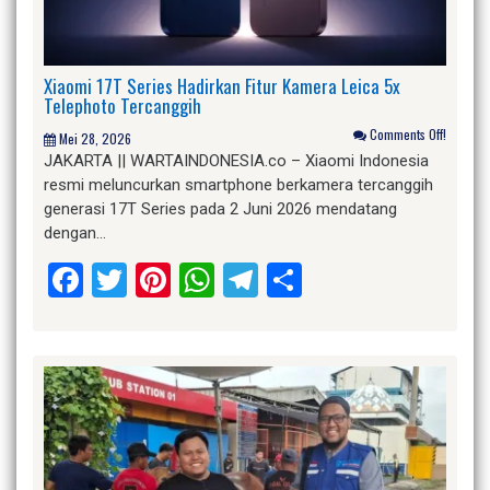
Xiaomi 17T Series Hadirkan Fitur Kamera Leica 5x
Telephoto Tercanggih
Comments Off!
Mei 28, 2026
JAKARTA || WARTAINDONESIA.co – Xiaomi Indonesia
resmi meluncurkan smartphone berkamera tercanggih
generasi 17T Series pada 2 Juni 2026 mendatang
dengan…
Facebook
Twitter
Pinterest
WhatsApp
Telegram
Share