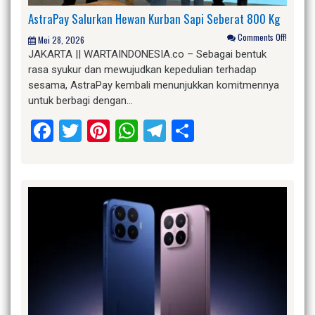
AstraPay Salurkan Hewan Kurban Sapi Seberat 800 Kg
Comments Off!
Mei 28, 2026
JAKARTA || WARTAINDONESIA.co – Sebagai bentuk
rasa syukur dan mewujudkan kepedulian terhadap
sesama, AstraPay kembali menunjukkan komitmennya
untuk berbagi dengan…
Facebook
Twitter
Pinterest
WhatsApp
Telegram
Share