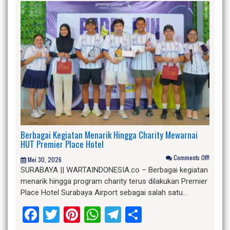
Berbagai Kegiatan Menarik Hingga Charity Mewarnai
HUT Premier Place Hotel
Comments Off!
Mei 30, 2026
SURABAYA || WARTAINDONESIA.co – Berbagai kegiatan
menarik hingga program charity terus dilakukan Premier
Place Hotel Surabaya Airport sebagai salah satu…
Facebook
Twitter
Pinterest
WhatsApp
Telegram
Share