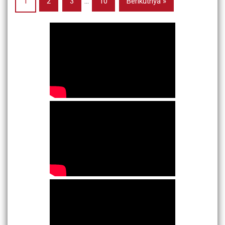
1
2
3
…
10
Berikutnya »