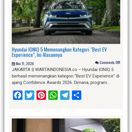
Hyundai IONIQ 5 Memenangkan Kategori “Best EV
Experience”, Ini Alasannya
Comments Off!
Mei 11, 2026
JAKARTA || WARTAINDONESIA.co – Hyundai IONIQ 5
berhasil memenangkan kategori “Best EV Experience” di
ajang Confidence Awards 2026. Dimana, program…
Facebook
Twitter
Pinterest
WhatsApp
Telegram
Share