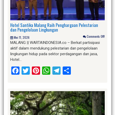
Hotel Santika Malang Raih Penghargaan Pelestarian
dan Pengelolaan Lingkungan
Comments Off!
Mei 11, 2026
MALANG || WARTAINDONESIA.co – Berkat partisipasi
aktif dalam mendukung pelestarian dan pengelolaan
lingkungan hidup pada sektor perdagangan dan jasa,
Hotel…
Facebook
Twitter
Pinterest
WhatsApp
Telegram
Share