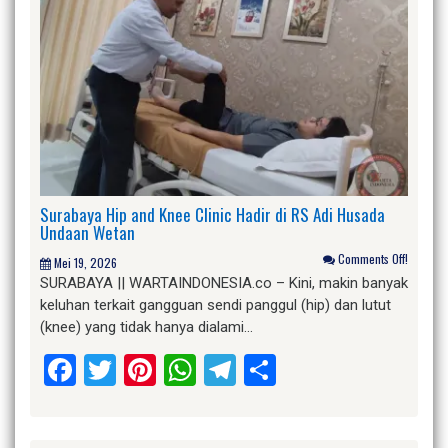
Surabaya Hip and Knee Clinic Hadir di RS Adi Husada
Undaan Wetan
Comments Off!
Mei 19, 2026
SURABAYA || WARTAINDONESIA.co – Kini, makin banyak
keluhan terkait gangguan sendi panggul (hip) dan lutut
(knee) yang tidak hanya dialami…
Facebook
Twitter
Pinterest
WhatsApp
Telegram
Share