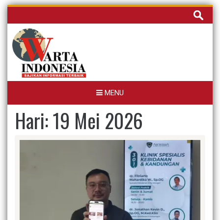
Skip
Cari
to
untuk:
content
MENU
Hari:
19 Mei 2026