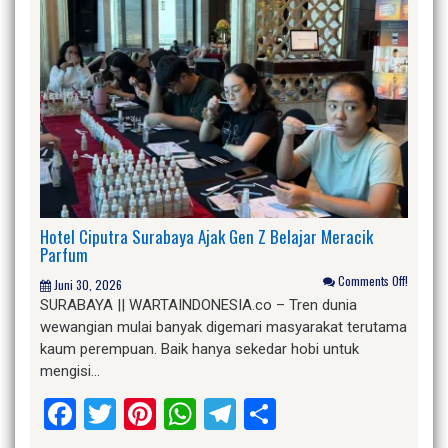
Hotel Ciputra Surabaya Ajak Gen Z Belajar Meracik
Parfum
Comments Off!
Juni 30, 2026
SURABAYA || WARTAINDONESIA.co – Tren dunia
wewangian mulai banyak digemari masyarakat terutama
kaum perempuan. Baik hanya sekedar hobi untuk
mengisi…
Facebook
Twitter
Pinterest
WhatsApp
Telegram
Share