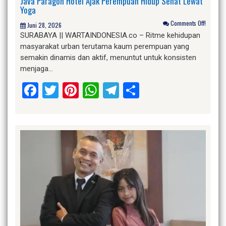
Java Paragon Hotel Ajak Perempuan Hidup Sehat Lewat
Yoga
Comments Off!
Juni 28, 2026
SURABAYA || WARTAINDONESIA.co – Ritme kehidupan
masyarakat urban terutama kaum perempuan yang
semakin dinamis dan aktif, menuntut untuk konsisten
menjaga…
Facebook
Twitter
Pinterest
WhatsApp
Telegram
Share