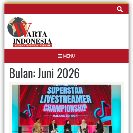
Skip
Cari
to
untuk:
content
MENU
Bulan:
Juni 2026