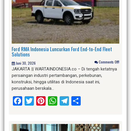
Ford RMA Indonesia Luncurkan Ford End-to-End Fleet
Solutions
Comments Off!
Juni 30, 2026
JAKARTA || WARTAINDONESIA.co – Di tengah ketatnya
persaingan industri pertambangan, perkebunan,
konstruksi, hingga utilitas di Indonesia saat ini,
perusahaan berskala…
Facebook
Twitter
Pinterest
WhatsApp
Telegram
Share