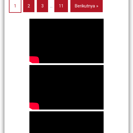
1
2
3
…
11
Berikutnya »