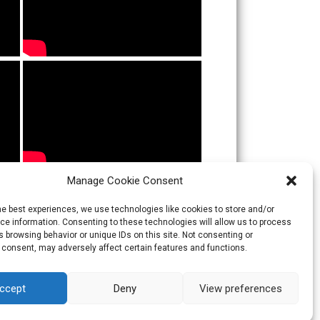
Manage Cookie Consent
he best experiences, we use technologies like cookies to store and/or
e information. Consenting to these technologies will allow us to process
 browsing behavior or unique IDs on this site. Not consenting or
 consent, may adversely affect certain features and functions.
ccept
Deny
View preferences
Theme:
Skacero
by
icyNETS