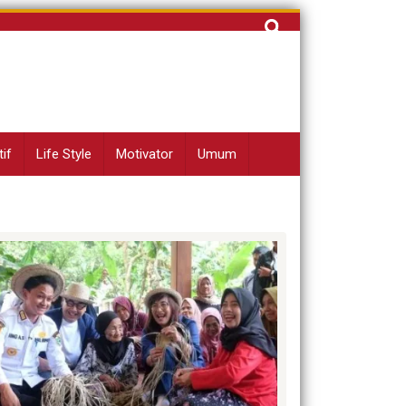
Cari
untuk:
if
Life Style
Motivator
Umum