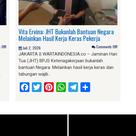
Vita Ervina: JHT Bukanlah Bantuan Negara
Melainkan Hasil Kerja Keras Pekerja
Off!
Comments Off!
Juli 2, 2026
JAKARTA || WARTAINDONESIA.co – Jaminan Hari
Tua (JHT) BPJS Ketenagakerjaan bukanlah
bantuan Negara. Melainkan hasil kerja keras dan
…
tabungan wajib…
am
e
Facebook
Twitter
Pinterest
WhatsApp
Telegram
Share