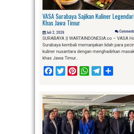
VASA Surabaya Sajikan Kuliner Legendar
Khas Jawa Timur
Comments 
Juli 2, 2026
SURABAYA || WARTAINDONESIA.co – VASA Ho
Surabaya kembali memanjakan lidah para peci
kuliner nusantara dengan menghadirkan masa
khas Jawa Timur…
Facebook
Twitter
Pinterest
WhatsApp
Telegr
Shar