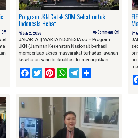
is
Program JKN Cetak SDM Sehat untuk
FI
Indonesia Hebat
Ma
Off!
Comments Off!
Juli 2, 2026
J
tel
JAKARTA || WARTAINDONESIA.co – Program
JA
nta
JKN (Jaminan Kesehatan Nasional) berhasil
se
kan
memperluas akses masyarakat terhadap layanan
pri
kesehatan yang berkualitas. Ini menunjukkan…
pe
me
am
e
Facebook
Twitter
Pinterest
WhatsApp
Telegram
Share