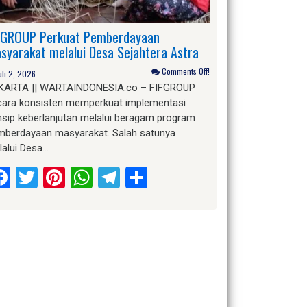
FGROUP Perkuat Pemberdayaan
syarakat melalui Desa Sejahtera Astra
Comments Off!
uli 2, 2026
KARTA || WARTAINDONESIA.co – FIFGROUP
cara konsisten memperkuat implementasi
nsip keberlanjutan melalui beragam program
mberdayaan masyarakat. Salah satunya
lalui Desa…
Facebook
Twitter
Pinterest
WhatsApp
Telegram
Share