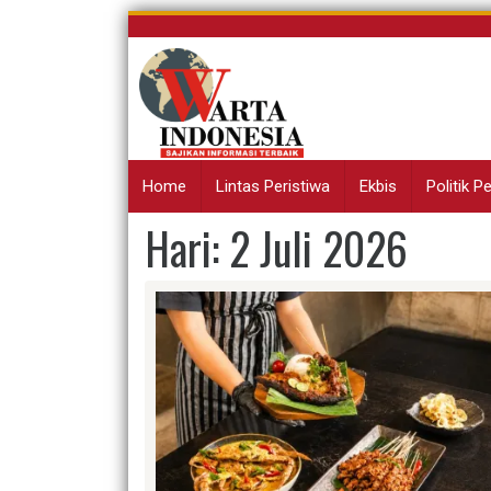
Skip
to
content
Home
Lintas Peristiwa
Ekbis
Politik 
Hari:
2 Juli 2026