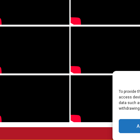
To provide t
access devic
data such as
withdrawing
A