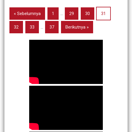
« Sebelumnya
1
…
29
30
31
32
33
…
37
Berikutnya »