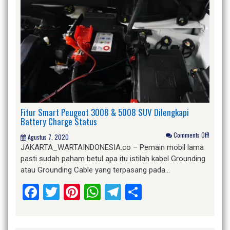
Fitur Smart Peugeot 3008 & 5008 SUV Dilengkapi
Battery Charge Status
Comments Off!
Agustus 7, 2020
JAKARTA_WARTAINDONESIA.co – Pemain mobil lama
pasti sudah paham betul apa itu istilah kabel Grounding
atau Grounding Cable yang terpasang pada…
Facebook
Twitter
Pinterest
WhatsApp
Telegram
Share