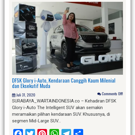
DFSK Glory i-Auto, Kendaraan Canggih Kaum Milenial
dan Eksekutif Muda
Comments Off!
Juli 31, 2020
SURABAYA_WARTAINDONESIA.co – Kehadiran DFSK
Glory i-Auto The Intelligent SUV akan semakin
meramaikan pilihan kendaraan SUV. Khususnya, di
segmen Mid-Large SUV…
Facebook
Twitter
Pinterest
WhatsApp
Telegram
Share