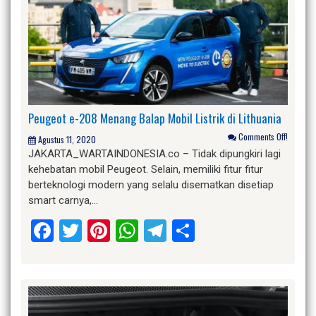
Peugeot e-208 Menang Balap Mobil Listrik di Lithuania
Comments Off!
Agustus 11, 2020
JAKARTA_WARTAINDONESIA.co – Tidak dipungkiri lagi
kehebatan mobil Peugeot. Selain, memiliki fitur fitur
berteknologi modern yang selalu disematkan disetiap
smart carnya,…
Facebook
Twitter
Pinterest
WhatsApp
Telegram
Share