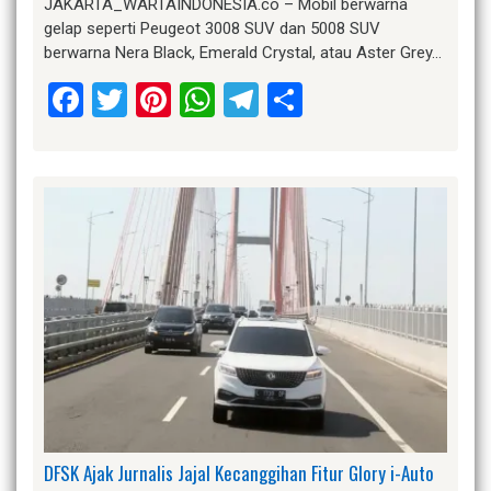
JAKARTA_WARTAINDONESIA.co – Mobil berwarna
gelap seperti Peugeot 3008 SUV dan 5008 SUV
berwarna Nera Black, Emerald Crystal, atau Aster Grey…
Facebook
Twitter
Pinterest
WhatsApp
Telegram
Share
DFSK Ajak Jurnalis Jajal Kecanggihan Fitur Glory i-Auto