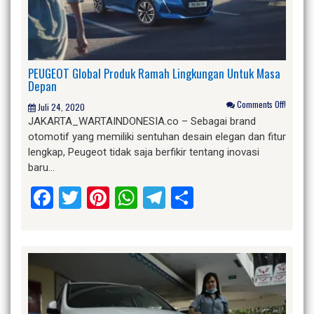
PEUGEOT Global Produk Ramah Lingkungan Untuk Masa
Depan
Comments Off!
Juli 24, 2020
JAKARTA_WARTAINDONESIA.co – Sebagai brand
otomotif yang memiliki sentuhan desain elegan dan fitur
lengkap, Peugeot tidak saja berfikir tentang inovasi
baru…
Facebook
Twitter
Pinterest
WhatsApp
Telegram
Share