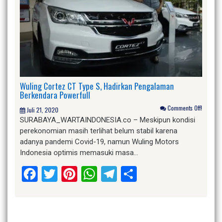
Wuling Cortez CT Type S, Hadirkan Pengalaman
Berkendara Powerfull
Comments Off!
Juli 21, 2020
SURABAYA_WARTAINDONESIA.co – Meskipun kondisi
perekonomian masih terlihat belum stabil karena
adanya pandemi Covid-19, namun Wuling Motors
Indonesia optimis memasuki masa…
Facebook
Twitter
Pinterest
WhatsApp
Telegram
Share