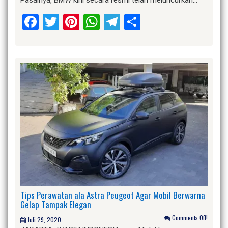
Pasalnya, BMW kini secara resmi telah meluncurkan…
Facebook
Twitter
Pinterest
WhatsApp
Telegram
Share
Tips Perawatan ala Astra Peugeot Agar Mobil Berwarna
Gelap Tampak Elegan
Comments Off!
Juli 29, 2020