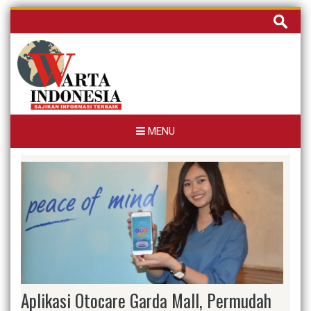
Skip
Cari
to
untuk:
content
MENU
Aplikasi Otocare Garda Mall, Permudah