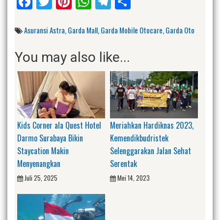
Facebook
Twitter
Pinterest
WhatsApp
Telegram
Share
Asuransi Astra
,
Garda Mall
,
Garda Mobile Otocare
,
Garda Oto
You may also like...
Kids Corner ala Quest Hotel
Meriahkan Hardiknas 2023,
Darmo Surabaya Bikin
Kemendikbudristek
Staycation Makin
Selenggarakan Jalan Sehat
Menyenangkan
Serentak
Juli 25, 2025
Mei 14, 2023