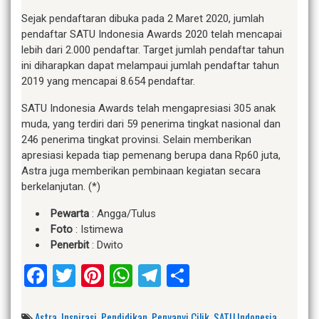
Sejak pendaftaran dibuka pada 2 Maret 2020, jumlah
pendaftar SATU Indonesia Awards 2020 telah mencapai
lebih dari 2.000 pendaftar. Target jumlah pendaftar tahun
ini diharapkan dapat melampaui jumlah pendaftar tahun
2019 yang mencapai 8.654 pendaftar.
SATU Indonesia Awards telah mengapresiasi 305 anak
muda, yang terdiri dari 59 penerima tingkat nasional dan
246 penerima tingkat provinsi. Selain memberikan
apresiasi kepada tiap pemenang berupa dana Rp60 juta,
Astra juga memberikan pembinaan kegiatan secara
berkelanjutan. (*)
Pewarta
: Angga/Tulus
Foto
: Istimewa
Penerbit
: Dwito
Facebook
Twitter
Pinterest
WhatsApp
Telegram
Share
Astra
,
Inspirasi
,
Pendidikan
,
Penyanyi Cilik
,
SATU Indonesia