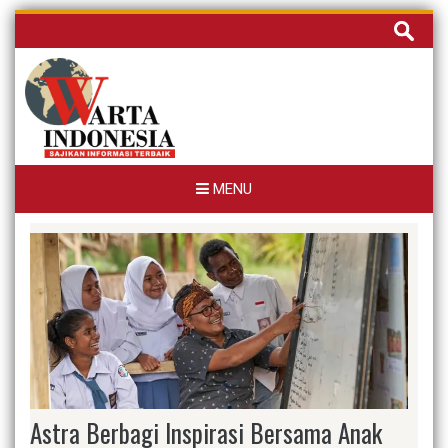
Skip
Cari
to
untuk:
content
MENU
Astra Berbagi Inspirasi Bersama Anak