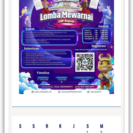
S
S
R
K
J
S
M
1
2