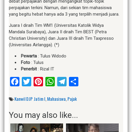
debat perpajakan dengan mengangkat topik-topik
perpajakan terkini. Namun, dari sekian tim mahasiswa
yang begitu hebat hanya ada 3 yang terpilih menjadi juara.
Juara I diraih Tim WM1 (Universitas Katolik Widya
Mandala Surabaya), Juara II diraih Tim BEST (Petra
Christian University) dan Juara III diraih Tim Taxpresso
(Universitas Airlangga). (*)
Pewarta
: Tulus Widodo
Foto
: Tulus
Penerbit
: Rizal IT
Facebook
Twitter
Pinterest
WhatsApp
Telegram
Share
Kanwil DJP Jatim I
,
Mahasiswa
,
Pajak
You may also like...