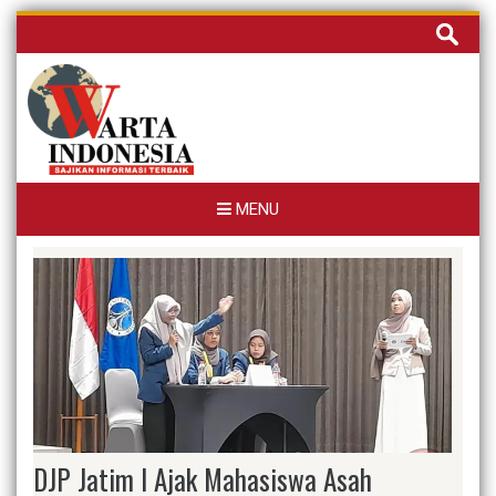
Skip
Cari
to
untuk:
content
MENU
DJP Jatim I Ajak Mahasiswa Asah