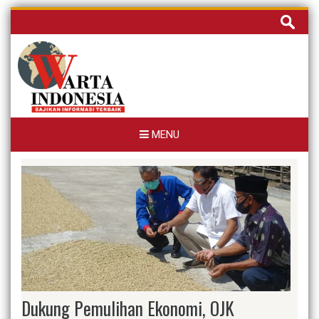
Skip
Cari
to
untuk:
content
MENU
Dukung Pemulihan Ekonomi, OJK