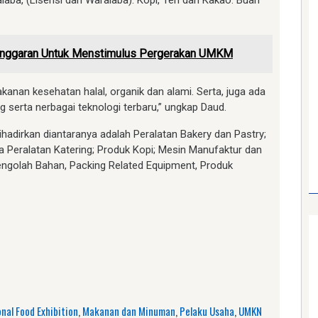
ralaba, (Lisensi dan Waralaba). Kopi, Teh dan Kakao. Buah
 Anggaran Untuk Menstimulus Pergerakan UMKM
akanan kesehatan halal, organik dan alami. Serta, juga ada
serta nerbagai teknologi terbaru,” ungkap Daud.
ihadirkan diantaranya adalah Peralatan Bakery dan Pastry;
Peralatan Katering; Produk Kopi; Mesin Manufaktur dan
ngolah Bahan, Packing Related Equipment, Produk
am
e
nal Food Exhibition
,
Makanan dan Minuman
,
Pelaku Usaha
,
UMKN