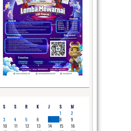
S
S
R
K
J
S
M
1
2
3
4
5
6
7
8
9
10
11
12
13
14
15
16