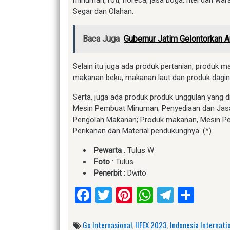
minuman, roti, horeca, jasa boga, ritel dan wa
Segar dan Olahan.
Baca Juga
Gubernur Jatim Gelontorkan
Selain itu juga ada produk pertanian, produk m
makanan beku, makanan laut dan produk daging 
Serta, juga ada produk produk unggulan yang d
Mesin Pembuat Minuman; Penyediaan dan Jasa 
Pengolah Makanan; Produk makanan, Mesin Pe
Perikanan dan Material pendukungnya. (*)
Pewarta
: Tulus W
Foto
: Tulus
Penerbit
: Dwito
Facebook
Twitter
Pinterest
WhatsApp
Telegr
Shar
Go Internasional
,
IIFEX 2023
,
Indonesia Internatio