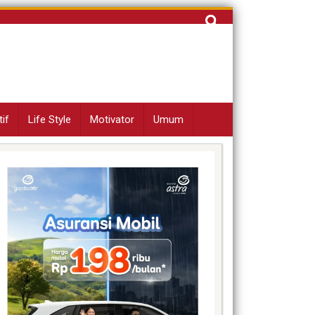
Cari
untuk:
if
Life Style
Motivator
Umum