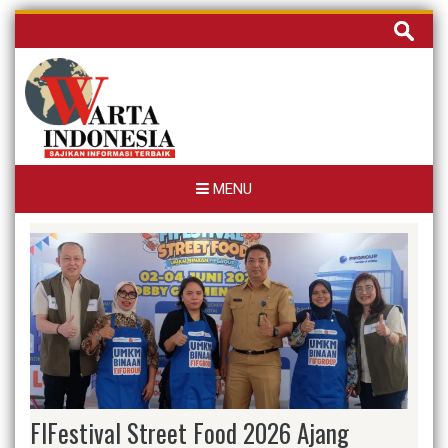
Skip
Cari
to
untuk:
content
MENU
FIFestival Street Food 2026 Ajang