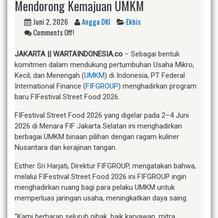
Mendorong Kemajuan UMKM
Juni 2, 2026
Angga DKI
Ekbis
Comments Off!
JAKARTA || WARTAINDONESIA.co
– Sebagai bentuk
komitmen dalam mendukung pertumbuhan Usaha Mikro,
Kecil, dan Menengah (
UMKM
) di Indonesia, PT Federal
International Finance (
FIFGROUP
) menghadirkan program
baru FIFestival Street Food 2026.
FIFestival Street Food 2026 yang digelar pada 2–4 Juni
2026 di Menara FIF Jakarta Selatan ini menghadirkan
berbagai UMKM binaan pilihan dengan ragam kuliner
Nusantara dan kerajinan tangan.
Esther Sri Harjati, Direktur FIFGROUP, mengatakan bahwa,
melalui FIFestival Street Food 2026 ini FIFGROUP ingin
menghadirkan ruang bagi para pelaku UMKM untuk
memperluas jaringan usaha, meningkatkan daya saing.
“Kami berharap seluruh pihak, baik karyawan, mitra,