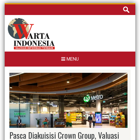
Skip
Cari
to
untuk:
content
MENU
Pasca Diakuisisi Crown Group, Valuasi