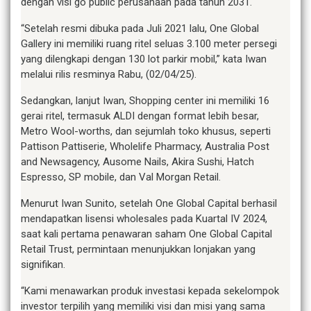
dengan visi go public perusahaan pada tahun 2031.
“Setelah resmi dibuka pada Juli 2021 lalu, One Global
Gallery ini memiliki ruang ritel seluas 3.100 meter persegi
yang dilengkapi dengan 130 lot parkir mobil,” kata Iwan
melalui rilis resminya Rabu, (02/04/25).
Sedangkan, lanjut Iwan, Shopping center ini memiliki 16
gerai ritel, termasuk ALDI dengan format lebih besar,
Metro Wool-worths, dan sejumlah toko khusus, seperti
Pattison Pattiserie, Wholelife Pharmacy, Australia Post
and Newsagency, Ausome Nails, Akira Sushi, Hatch
Espresso, SP mobile, dan Val Morgan Retail.
Menurut Iwan Sunito, setelah One Global Capital berhasil
mendapatkan lisensi wholesales pada Kuartal IV 2024,
saat kali pertama penawaran saham One Global Capital
Retail Trust, permintaan menunjukkan lonjakan yang
signifikan.
“Kami menawarkan produk investasi kepada sekelompok
investor terpilih yang memiliki visi dan misi yang sama