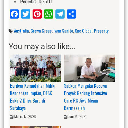
Penerbit
: Rizal IT
Facebook
Twitter
Pinterest
WhatsApp
Telegram
Share
Australia
,
Crown Group
,
Iwan Sunito
,
One Global
,
Property
You may also like...
Berikan Kemudahan Miliki
Subkon Mengaku Kecewa
Kendaraan Impian, DFSK
Proyek Gedung Intensive
Buka 2 Diler Baru di
Care RS Jiwa Menur
Surabaya
Bermasalah
Maret 17, 2020
Juni 14, 2021