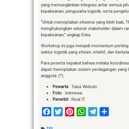
yang memungkinkan integrasi antar semua pihak
kepabeanan, pengusaha logistik, serta pengelo
“Untuk menciptakan efisiensi yang lebih baik,
menghubungkan seluruh stakeholder dalam ranta
kepabeanan,” ungkap Erika.
Workshop ini juga menjadi momentum pentin
sektor logistik yang efisien, efektif, dan berkel
Para peserta sepakat bahwa melalui koordinasi
dapat menciptakan sistem perdagangan yang l
anggota. (*)
Pewarta
: Tulus Widodo
Foto
: Istimewa
Penerbit
: Rizal IT
Facebook
Twitter
Pinterest
WhatsApp
Telegr
Shar
TPS