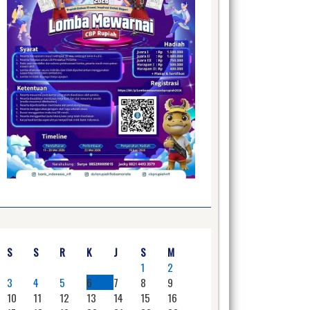
S
S
R
K
J
S
M
1
2
3
4
5
6
7
8
9
10
11
12
13
14
15
16