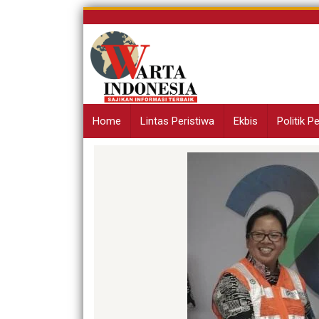
Skip
to
content
Home
Lintas Peristiwa
Ekbis
Politik 