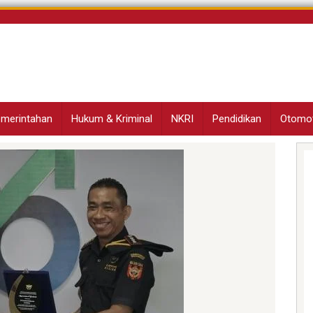
Pemerintahan
Hukum & Kriminal
NKRI
Pendidikan
Otomot