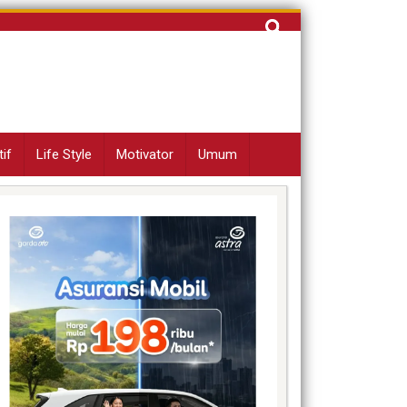
Cari
untuk:
if
Life Style
Motivator
Umum