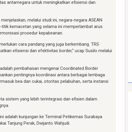
as antarnegara untuk meningkatkan efisiensi dan
 menjelaskan, melalui studi ini, negara-negara ASEAN
ik-titik kemacetan yang selama ini memperlambat arus
armonisasi prosedur kepabeanan.
emerlukan cara pandang yang juga berkembang. TRS
tkan efisiensi dan efektivitas border,” ucap Susilo melalui
i adalah pembahasan mengenai Coordinated Border
nkan pentingnya koordinasi antara berbagai lembaga
rmasuk bea dan cukai, otoritas pelabuhan, serta instansi
pta sistem yang lebih terintegrasi dan efisien dalam
gnya.
ini adalah kunjungan ke Terminal Petikemas Surabaya
kai Tanjung Perak, Dwijanto Wahjudi.