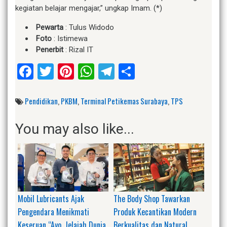
kegiatan belajar mengajar,” ungkap Imam. (*)
Pewarta
: Tulus Widodo
Foto
: Istimewa
Penerbit
: Rizal IT
Facebook
Twitter
Pinterest
WhatsApp
Telegram
Share
Pendidikan
,
PKBM
,
Terminal Petikemas Surabaya
,
TPS
You may also like...
Mobil Lubricants Ajak
The Body Shop Tawarkan
Pengendara Menikmati
Produk Kecantikan Modern
Keseruan “Ayo, Jelajah Dunia
Berkualitas dan Natural