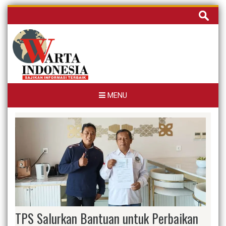
Skip
Cari
to
untuk:
content
MENU
TPS Salurkan Bantuan untuk Perbaikan