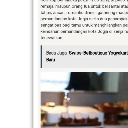
Rooftop Bar dibuka pukul 11.00 sampai 24.00. I
remaja, maupun orang tua untuk bersantai at
tahun, arisan, romantic dinner, gathering mau
pemandangan kota Jogja serta dua penampaka
sangat pas bagi tamu untuk menghilangkan p
keindahan pemandangan kota Jogja di senja ha
terlewatkan.
Baca Juga
Swiss-Belboutique Yogyakart
Baru