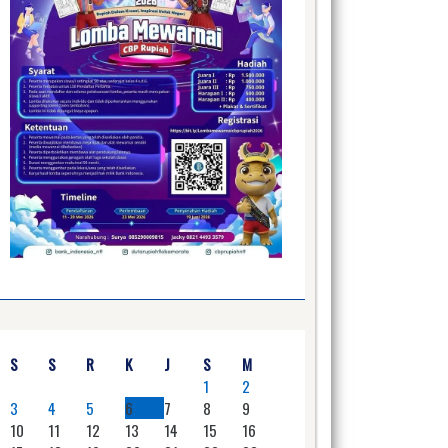
S
S
R
K
J
S
M
1
2
3
4
5
6
7
8
9
10
11
12
13
14
15
16