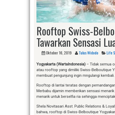
Rooftop Swiss-Belbo
Tawarkan Sensasi Lua
Oktober 16, 2019
Tulus Widodo
Life 
Yogyakarta (WartaIndonesia)
– Tidak semua or
atau rooftop yang dimiliki Swiss-Belboutique
membuat pengunjung ingin mngulangi kembali.
Rooftop di lantai teratas dengan pemandanga
Merbabu dijamin memberikan sensasi menarik 
menarik untuk berselfia ria sehingga mencipt
Shela Novitasari Asst. Public Relations & Lo
bahwa, rooftop di Swiss-Belboutique Yogyakarta