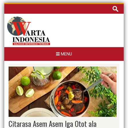
Skip
Cari
to
untuk:
content
MENU
Citarasa Asem Asem Iga Otot ala