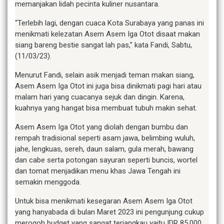
memanjakan lidah pecinta kuliner nusantara.
“Terlebih lagi, dengan cuaca Kota Surabaya yang panas ini
menikmati kelezatan Asem Asem Iga Otot disaat makan
siang bareng bestie sangat lah pas,” kata Fandi, Sabtu,
(11/03/23).
Menurut Fandi, selain asik menjadi teman makan siang,
Asem Asem Iga Otot ini juga bisa dinikmati pagi hari atau
malam hari yang cuacanya sejuk dan dingin. Karena,
kuahnya yang hangat bisa membuat tubuh makin sehat.
Asem Asem Iga Otot yang diolah dengan bumbu dan
rempah tradisional seperti asam jawa, belimbing wuluh,
jahe, lengkuas, sereh, daun salam, gula merah, bawang
dan cabe serta potongan sayuran seperti buncis, wortel
dan tomat menjadikan menu khas Jawa Tengah ini
semakin menggoda.
Untuk bisa menikmati kesegaran Asem Asem Iga Otot
yang hanyabada di bulan Maret 2023 ini pengunjung cukup
merogoh budget yang sangat terjangkau yaitu IDR 85.000