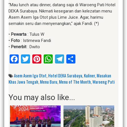
“Mau lunch atau dinner, datang saja di Waroeng Pati Hotel
DEKA Surabaya. Nikmati kesegaran dan kelezatan menu
Asem Asem Iga Otot plus Lime Juice. Agar, harimu
semakin seru dan menyenangkan,” ajak Fandi. (*)
•
Pewarta
: Tulus W
•
Foto
: Istimewa Fandi
•
Penerbit
: Dwito
Facebook
Twitter
Pinterest
WhatsApp
Telegram
Share
Asem Asem Iga Otot
,
Hotel DEKA Surabaya
,
Kuliner
,
Masakan
Khas Jawa Tengah
,
Menu Baru
,
Menu of The Month
,
Waroeng Pati
You may also like...