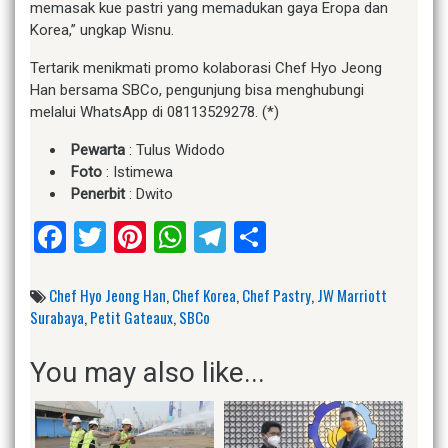
memasak kue pastri yang memadukan gaya Eropa dan
Korea,” ungkap Wisnu.
Tertarik menikmati promo kolaborasi Chef Hyo Jeong
Han bersama SBCo, pengunjung bisa menghubungi
melalui WhatsApp di 08113529278. (*)
Pewarta
: Tulus Widodo
Foto
: Istimewa
Penerbit
: Dwito
Facebook
Twitter
Pinterest
WhatsApp
Telegram
Share
Chef Hyo Jeong Han
,
Chef Korea
,
Chef Pastry
,
JW Marriott
Surabaya
,
Petit Gateaux
,
SBCo
You may also like...