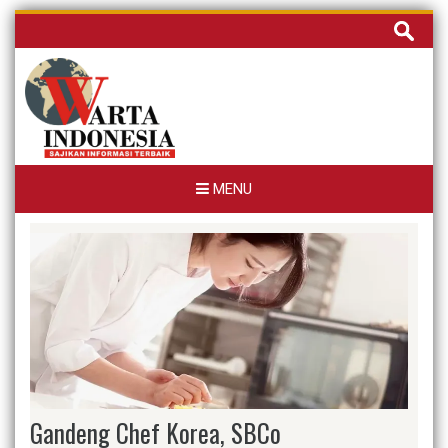
Skip
Cari
to
untuk:
content
MENU
Gandeng Chef Korea, SBCo