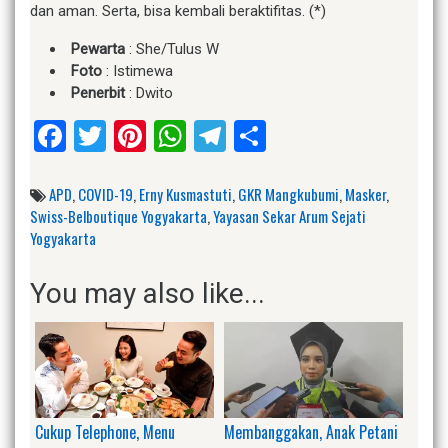
dan aman. Serta, bisa kembali beraktifitas. (*)
Pewarta
: She/Tulus W
Foto
: Istimewa
Penerbit
: Dwito
Facebook
Twitter
Pinterest
WhatsApp
Telegram
Share
APD
,
COVID-19
,
Erny Kusmastuti
,
GKR Mangkubumi
,
Masker
,
Swiss-Belboutique Yogyakarta
,
Yayasan Sekar Arum Sejati
Yogyakarta
You may also like...
Cukup Telephone, Menu
Membanggakan, Anak Petani