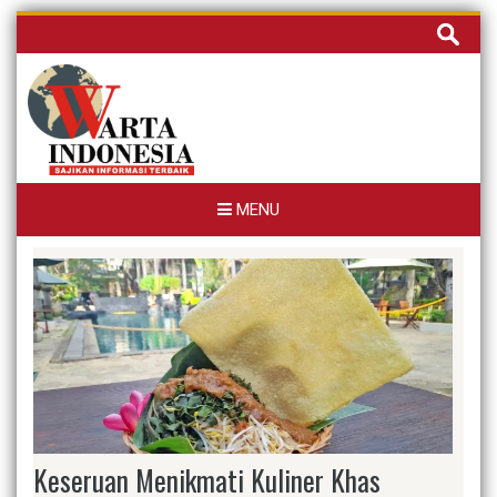
Skip
Cari
to
untuk:
content
MENU
Keseruan Menikmati Kuliner Khas