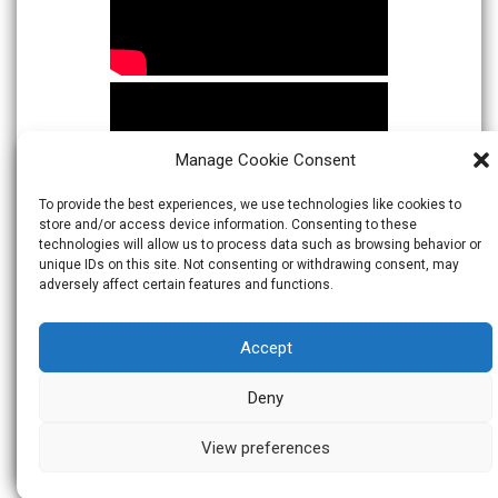
Manage Cookie Consent
To provide the best experiences, we use technologies like cookies to
store and/or access device information. Consenting to these
technologies will allow us to process data such as browsing behavior or
unique IDs on this site. Not consenting or withdrawing consent, may
adversely affect certain features and functions.
Accept
Deny
View preferences
© 2026
Warta Indonesia
Theme:
Skacero
by
icyNETS