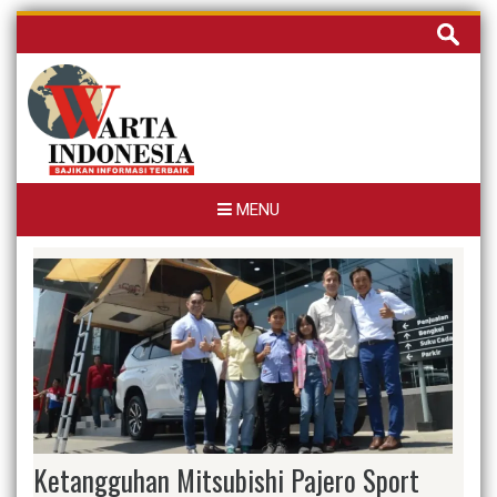
Skip
Cari
to
untuk:
content
MENU
Ketangguhan Mitsubishi Pajero Sport