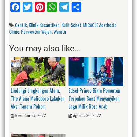
Facebook
Twitter
Pinterest
WhatsApp
Telegram
Share
Cantik
,
Klinik Kecantikan
,
Kulit Sehat
,
MIRACLE Aesthetic
Clinic
,
Perawatan Wajah
,
Wanita
You may also like...
Lindungi Lingkungan Alam,
Edsel Prince Bikin Penonton
The Alana Malioboro Lakukan
Terpukau Saat Menyanyikan
Aksi Tanam Pohon
Lagu Milik Reza Arab
November 27, 2022
Agustus 30, 2022