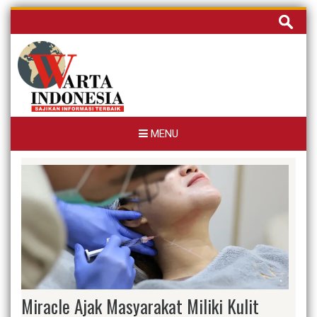
Skip
Cari
to
untuk:
content
MENU
Miracle Ajak Masyarakat Miliki Kulit