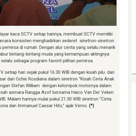
 layar kaca SCTV setiap harinya, membuat SCTV memiliki
 secara konsisten menghadirkan sederet sinetron-sinetron
pemirsa di rumah. Dengan alur cerita yang selalu menarik
ertabur bintang-bintang muda yang kemampuan aktingnya
 selalu sebagai program favorit pilihan pemirsa.
 setiap hari sejak pukul 16.30 WIB dengan kisah pilu dari
ar dari Ochie Rosdiana dalam sinetron “Kisah Cinta Anak
alangan Stefan William dengan kelompok motornya dalam
a kisah asmara Rangga Azof bersama Haico Van Der Veken
IB. Malam harinya mulai pukul 21.30 WIB sinetron “Cinta
lona dan Immanuel Caesar Hito,” ajak Verno.
(*)