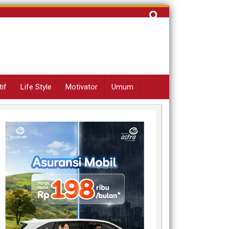
Cari
untuk:
if
Life Style
Motivator
Umum