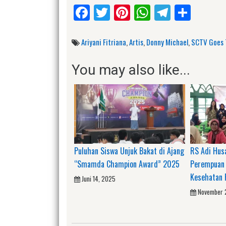
Facebook
Twitter
Pinterest
WhatsApp
Telegr
Shar
Ariyani Fitriana
,
Artis
,
Donny Michael
,
SCTV Goes 
You may also like...
Puluhan Siswa Unjuk Bakat di Ajang
RS Adi Hus
“Smamda Champion Award” 2025
Perempuan 
Kesehatan 
Juni 14, 2025
November 