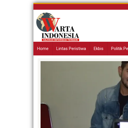
Skip
to
content
Home
Lintas Peristiwa
Ekbis
Politik 