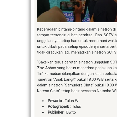
Keberadaan bintang-bintang dalam sinetron di
tempat tersendiri di hati pemirsa. Dan, SCTV
unggulannya setiap hari untuk menemani waktu 
untuk diikuti pada setiap episodenya serta b
tidak diragukan lagi, menjadikan sinetron SCTV
“Saksikan terus deretan sinetron unggulan SCTV
Zoe Abbas yang harus menerima perlakuan kas
Tiri” kemudian dilanjutkan dengan kisah petu
sinetron “Anak Langit” pukul 18.00 WIB sert
dalam sinetron “Samudera Cinta” pukul 19.30 W
Karena Cinta” tetap hadir bersama Natasha Wi
Pewarta :
Tulus W
Potograperb :
Tulus
Publisher :
Dwito