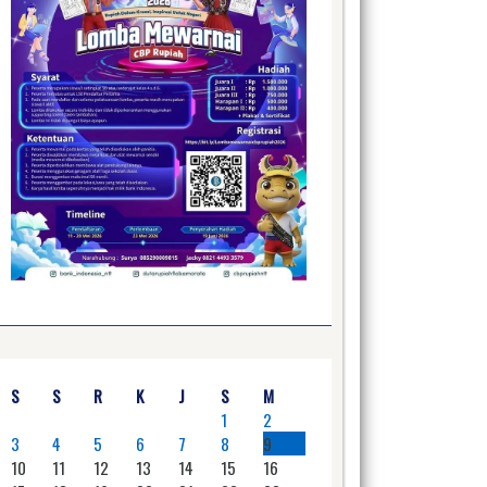
S
S
R
K
J
S
M
1
2
3
4
5
6
7
8
9
10
11
12
13
14
15
16