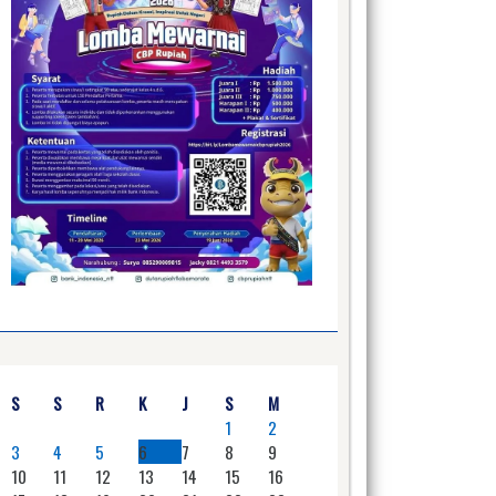
S
S
R
K
J
S
M
1
2
3
4
5
6
7
8
9
10
11
12
13
14
15
16