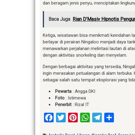
dan beragam jenis penyu, menciptakan lingkun
Baca Juga
Rian D’Masiv Hipnotis Pengu
Ketiga, wisatawan bisa menikmati keindahan l
berlayar di perairan Ningaloo menjadi daya tarik
menawarkan perjalanan melintasi lautan di a
dengan aktivitas snorkeling dan menyelam.
Dengan berbagai aktivitas yang tersedia, Ning
ingin merasakan petualangan di alam terbuka.
sebagai salah satu tempat eksplorasi yang tidak
Pewarta
: Angga DKI
Foto
: Istimewa
Penerbit
: Rizal IT
Facebook
Twitter
Pinterest
WhatsApp
Telegr
Shar
Australia Barat
,
Liburan
,
Ningaloo Reef
,
Surga La