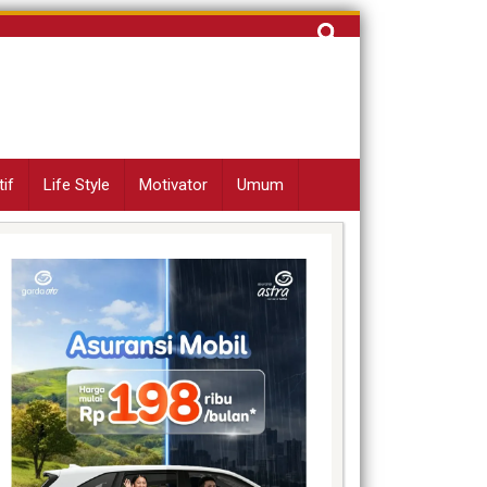
Cari
untuk:
if
Life Style
Motivator
Umum