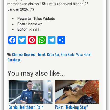
memberikan diskon 15% untuk reservasi hingga 25
Januari 2026. (*)
Pewarta
: Tulus Widodo
Foto
: Istimewa
Editor
: Rizal IT
Facebook
Twitter
Pinterest
WhatsApp
Telegram
Share
Chinese New Year
,
Imlek
,
Kuda Api
,
Shio Kuda
,
Vasa Hotel
Surabaya
You may also like...
Garda Healthtech Raih
Paket “Relaxing Stay”