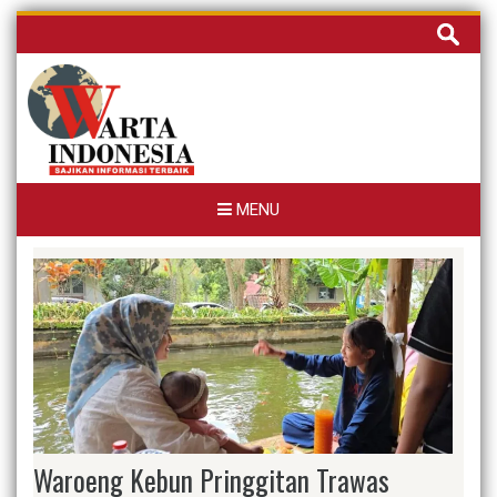
Skip
Cari
to
untuk:
content
MENU
Waroeng Kebun Pringgitan Trawas