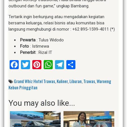
outbound dan fun game,” ungkap Bambang.
Tertarik ingin berkunjung atau mengadakan kegiatan
bersama keluarga, relasi bisnis atau komunitas bisa
langsung menghubungi di nomor : +62 895-1599-4011 (*)
Pewarta
: Tulus Widodo
Foto
: Istimewa
Penerbit
: Rizal IT
Facebook
Twitter
Pinterest
WhatsApp
Telegram
Share
Grand Whiz Hotel Trawas
,
Kuliner
,
Liburan
,
Trawas
,
Waroeng
Kebun Pringgitan
You may also like...