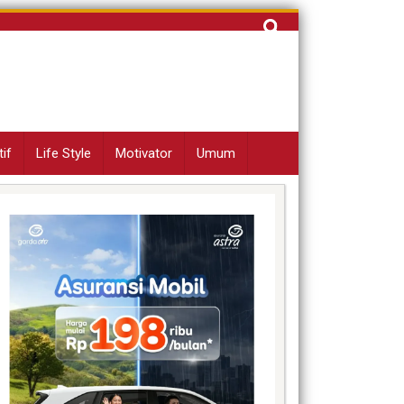
Cari
untuk:
if
Life Style
Motivator
Umum