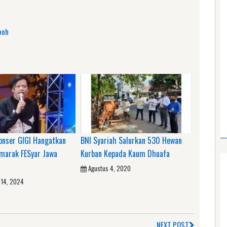
am
e
boh
onser GIGI Hangatkan
BNI Syariah Salurkan 530 Hewan
marak FESyar Jawa
Kurban Kepada Kaum Dhuafa
Agustus 4, 2020
 14, 2024
NEXT POST