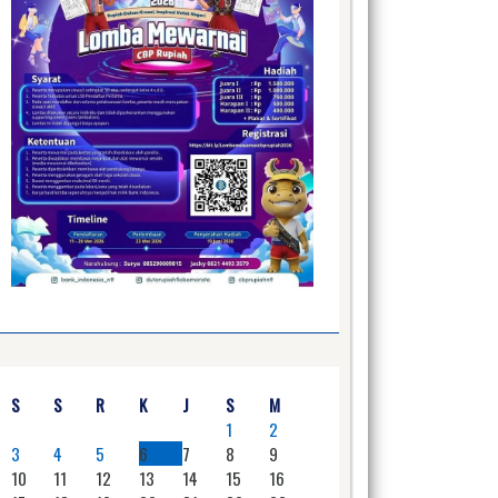
S
S
R
K
J
S
M
1
2
3
4
5
6
7
8
9
10
11
12
13
14
15
16