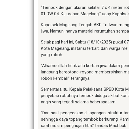
“Tembok dengan ukuran sekitar 7 x 4 meter 
01 RW 04, Kelurahan Magelang,” ucap Kapolse
Kapolsek Magelang Tengah AKP Tri Iwan mengak
jiwa. Namun, hanya material reruntuhan sempa
Sejak pagi hari ini, Sabtu (18/10/2025) pukul
Kota Magelang, instansi terkait, dan warga m
yang roboh.
“Alhamdulillah tidak ada korban jiwa dalam per
langsung bergotong-royong membersihkan mate
roboh kembali,” terangnya.
Sementara itu, Kepala Pelaksana BPBD Kota M
penyebab robohnya tembok diduga akibat kondisi
angin yang terjadi selama beberapa jam.
“Dari hasil pengecekan di lapangan, struktur ta
sehingga daya topang tembok berkurang. Kami
saat musim penghujan tiba,” tandas Machbub.