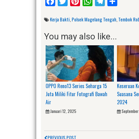
Facebook
Twitter
Pinterest
WhatsApp
Telegr
Shar
Kerja Bakti
,
Polsek Magelang Tengah
,
Tembok Ro
You may also like...
OPPO Reno13 Series Seharga 15
Keseruan K
Juta Miliki Fitur Fotografi Bawah
Suasana Se
Air
2024
Januari 12, 2025
September
PREVIOUS POST