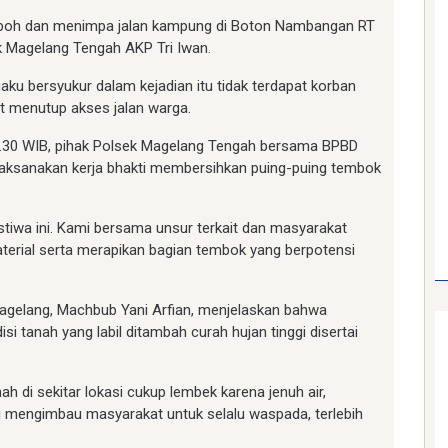
roboh dan menimpa jalan kampung di Boton Nambangan RT
k Magelang Tengah AKP Tri Iwan.
u bersyukur dalam kejadian itu tidak terdapat korban
t menutup akses jalan warga.
 07.30 WIB, pihak Polsek Magelang Tengah bersama BPBD
elaksanakan kerja bhakti membersihkan puing-puing tembok
istiwa ini. Kami bersama unsur terkait dan masyarakat
rial serta merapikan bagian tembok yang berpotensi
agelang, Machbub Yani Arfian, menjelaskan bahwa
 tanah yang labil ditambah curah hujan tinggi disertai
nah di sekitar lokasi cukup lembek karena jenuh air,
 mengimbau masyarakat untuk selalu waspada, terlebih