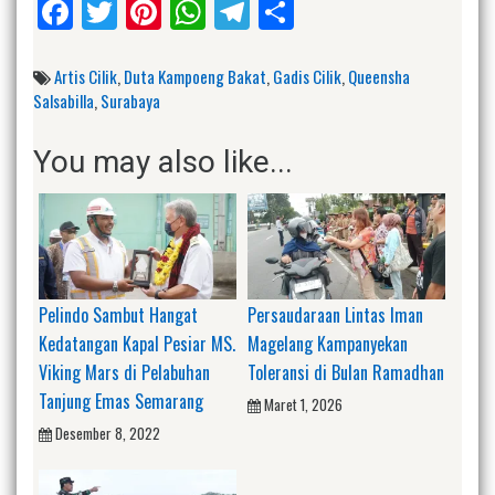
Facebook
Twitter
Pinterest
WhatsApp
Telegram
Share
Artis Cilik
,
Duta Kampoeng Bakat
,
Gadis Cilik
,
Queensha
Salsabilla
,
Surabaya
You may also like...
Pelindo Sambut Hangat
Persaudaraan Lintas Iman
Kedatangan Kapal Pesiar MS.
Magelang Kampanyekan
Viking Mars di Pelabuhan
Toleransi di Bulan Ramadhan
Tanjung Emas Semarang
Maret 1, 2026
Desember 8, 2022