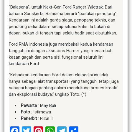
“Balasena”, untuk Next-Gen Ford Ranger Wildtrak. Dari
bahasa Sanskerta, Balasena berarti “pasukan penolong”.
Kendaraan ini adalah garda siaga, penopang teknis, dan
penolong setia dalam setiap situasi kritis. Ia bukan di
depan, bukan di tengah tapi selalu hadir saat dibutuhkan.
Ford RMA Indonesia juga membekali kedua kendaraan
tangguh ini dengan aksesoris Hamer yang menambah
kesan gagah dan serta sisi fungsional seluruh lini
kendaraan Ford.
“Kehadiran kendaraan Ford dalam ekspedisi ini tidak
hanya sebagai alat transportasi yang tangguh, tetapi juga
sebagai bagian penting dalam mendukung proses kreatif
dan eksplorasi budaya,” ungkap Toto. (*)
Pewarta
: May Bali
Foto
: Istimewa
Penerbit
: Rizal IT
Facebook
Twitter
Pinterest
WhatsApp
Telegram
Share