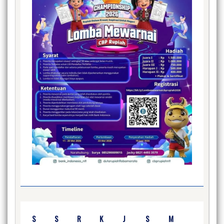
S
S
R
K
J
S
M