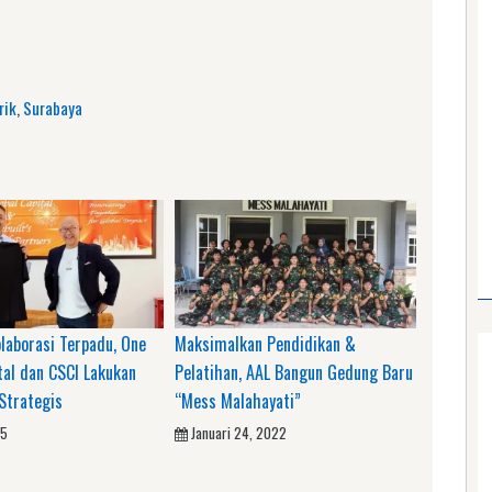
am
e
rik
,
Surabaya
laborasi Terpadu, One
Maksimalkan Pendidikan &
tal dan CSCI Lakukan
Pelatihan, AAL Bangun Gedung Baru
Strategis
“Mess Malahayati”
25
Januari 24, 2022