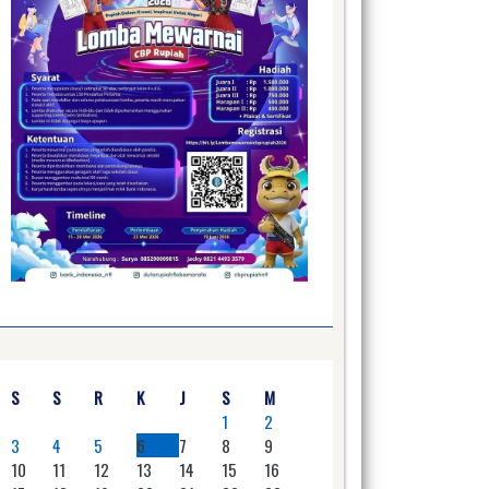
S
S
R
K
J
S
M
1
2
3
4
5
6
7
8
9
10
11
12
13
14
15
16