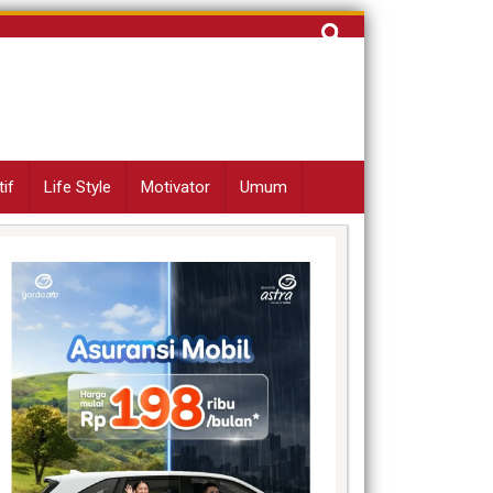
Cari
untuk:
if
Life Style
Motivator
Umum