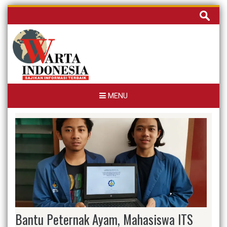
Skip
Cari
to
untuk:
content
MENU
Bantu Peternak Ayam, Mahasiswa ITS