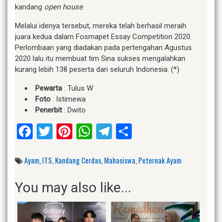
kandang
open house
.
Melalui idenya tersebut, mereka telah berhasil meraih
juara kedua dalam Fosmapet Essay Competition 2020.
Perlombaan yang diadakan pada pertengahan Agustus
2020 lalu itu membuat tim Sina sukses mengalahkan
kurang lebih 138 peserta dari seluruh Indonesia. (*)
Pewarta
: Tulus W
Foto
: Istimewa
Penerbit
: Dwito
Facebook
Twitter
Pinterest
WhatsApp
Telegram
Share
Ayam
,
ITS
,
Kandang Cerdas
,
Mahasiswa
,
Peternak Ayam
You may also like...