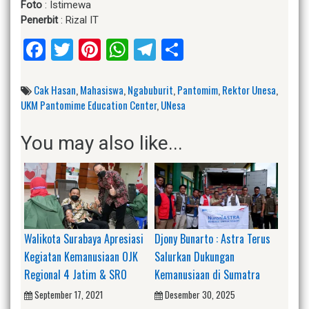
Foto
: Istimewa
Penerbit
: Rizal IT
Facebook
Twitter
Pinterest
WhatsApp
Telegram
Share
Cak Hasan
,
Mahasiswa
,
Ngabuburit
,
Pantomim
,
Rektor Unesa
,
UKM Pantomime Education Center
,
UNesa
You may also like...
Walikota Surabaya Apresiasi
Djony Bunarto : Astra Terus
Kegiatan Kemanusiaan OJK
Salurkan Dukungan
Regional 4 Jatim & SRO
Kemanusiaan di Sumatra
September 17, 2021
Desember 30, 2025