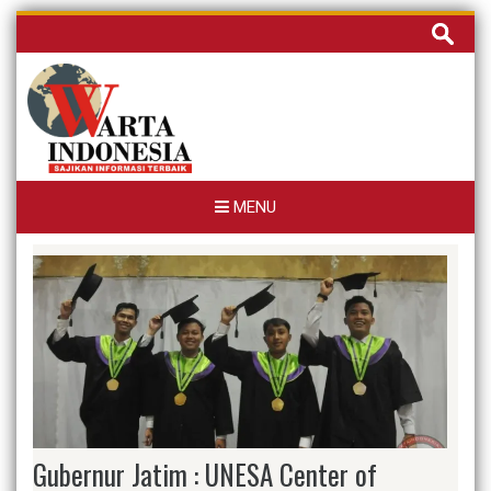
Skip
Cari
to
untuk:
content
MENU
Gubernur Jatim : UNESA Center of