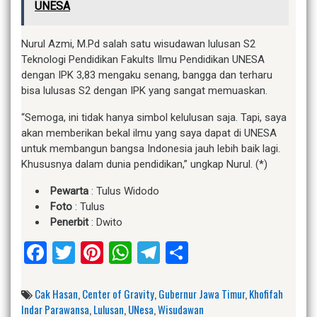
UNESA
Nurul Azmi, M.Pd salah satu wisudawan lulusan S2
Teknologi Pendidikan Fakults Ilmu Pendidikan UNESA
dengan IPK 3,83 mengaku senang, bangga dan terharu
bisa lulusas S2 dengan IPK yang sangat memuaskan.
“Semoga, ini tidak hanya simbol kelulusan saja. Tapi, saya
akan memberikan bekal ilmu yang saya dapat di UNESA
untuk membangun bangsa Indonesia jauh lebih baik lagi.
Khususnya dalam dunia pendidikan,” ungkap Nurul. (*)
Pewarta
: Tulus Widodo
Foto
: Tulus
Penerbit
: Dwito
Facebook
Twitter
Pinterest
WhatsApp
Telegram
Share
Cak Hasan
,
Center of Gravity
,
Gubernur Jawa Timur
,
Khofifah
Indar Parawansa
,
Lulusan
,
UNesa
,
Wisudawan