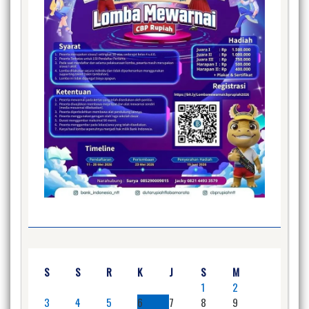
S
S
R
K
J
S
M
1
2
3
4
5
6
7
8
9