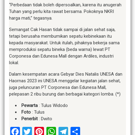
“Perbedaan tidak boleh dipersoalkan, karena itu anugerah
Tuhan yang perlu kita rawat bersama. Pokoknya NKRI
harga mati,” tegasnya.
Semangat Cak Hasan tidak sampai di jalan sehat saja,
tetapi berusaha membumikan sepatu kebinekaan itu
kepada masyarakat. Untuk itulah, pihaknya bekerja sama
memproduksi sepatu bineka (beda warna) lewat PT
Corponesa dan Edunesa Mall dengan Ardiles, industri
lokal.
Dalam kesempatan acara Gebyar Dies Natalis UNESA dan
Haornas 2023 ini UNESA menggelar kegiatan jalan sehat,
juga peluncuran PT Corponesa dan Edunesa Mall,
pelepasan 2 ribu burung dan berbagai kategori lomba. (*)
Pewarta
: Tulus Widodo
Foto
: Tulus
Penerbit
: Dwito
Facebook
Twitter
Pinterest
WhatsApp
Telegram
Share