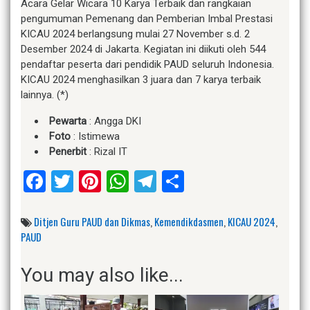
Acara Gelar Wicara 10 Karya Terbaik dan rangkaian
pengumuman Pemenang dan Pemberian Imbal Prestasi
KICAU 2024 berlangsung mulai 27 November s.d. 2
Desember 2024 di Jakarta. Kegiatan ini diikuti oleh 544
pendaftar peserta dari pendidik PAUD seluruh Indonesia.
KICAU 2024 menghasilkan 3 juara dan 7 karya terbaik
lainnya. (*)
Pewarta
: Angga DKI
Foto
: Istimewa
Penerbit
: Rizal IT
Facebook
Twitter
Pinterest
WhatsApp
Telegram
Share
Ditjen Guru PAUD dan Dikmas
,
Kemendikdasmen
,
KICAU 2024
,
PAUD
You may also like...