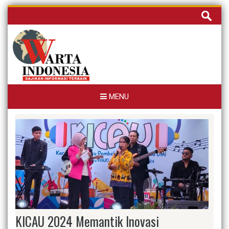
Skip
Cari
to
untuk:
content
MENU
KICAU 2024 Memantik Inovasi