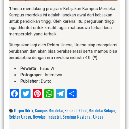
“Unesa mendukung program Kebijakan Kampus Merdeka.
Kampus merdeka ini adalah langkah awal dari kebijakan
untuk pendidikan tinggi. Oleh karena itu, perguruan tinggi
juga dituntut untuk kreatif, agar mahasiswa terkait bisa
memperoleh yang terbaik
Ditegaskan lagi oleh Rektor Unesa, Unesa siap mengalami
perubahan dan akan bisa berakselerasi serta mampu bisa
beradaptasi dengan era revolusi industri 4.0.
(*)
Pewarta
: Tulus W
Potograper
: Istimewa
Publisher
: Dwito
Facebook
Twitter
Pinterest
WhatsApp
Telegram
Share
Dirjen Dikti
,
Kampus Merdeka
,
Kemendikbud
,
Merdeka Belajar
,
Rektor Unesa
,
Revolusi Industri
,
Seminar Nasional
,
UNesa