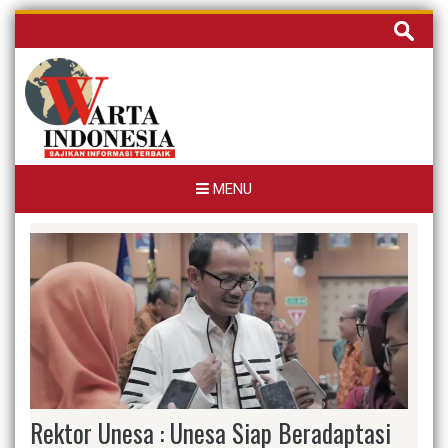
Skip
Cari
to
untuk:
content
MENU
Rektor Unesa : Unesa Siap Beradaptasi