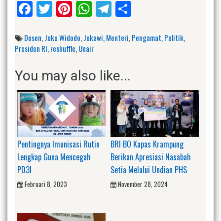
Facebook
Twitter
Pinterest
WhatsApp
Telegram
Share
Dosen
,
Joko Widodo
,
Jokowi
,
Menteri
,
Pengamat
,
Politik
,
Presiden RI
,
reshuffle
,
Unair
You may also like...
Pentingnya Imunisasi Rutin
BRI BO Kapas Krampung
Lengkap Guna Mencegah
Berikan Apresiasi Nasabah
PD3I
Setia Melalui Undian PHS
Februari 8, 2023
November 28, 2024