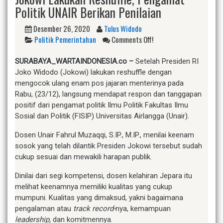
Politik UNAIR Berikan Penilaian
Desember 26, 2020
Tulus Widodo
Politik Pemerintahan
Comments Off!
SURABAYA_WARTAINDONESIA.co
–
Setelah Presiden RI
Joko Widodo (Jokowi) lakukan reshuffle dengan
mengocok ulang enam pos jajaran menterinya pada
Rabu, (23/12), langsung mendapat respon dan tanggapan
positif dari pengamat politik Ilmu Politik Fakultas Ilmu
Sosial dan Politik (FISIP) Universitas Airlangga (Unair).
Dosen Unair Fahrul Muzaqqi, S.IP., M.IP., menilai keenam
sosok yang telah dilantik Presiden Jokowi tersebut sudah
cukup sesuai dan mewakili harapan publik.
Dinilai dari segi kompetensi, dosen kelahiran Jepara itu
melihat keenamnya memiliki kualitas yang cukup
mumpuni. Kualitas yang dimaksud, yakni bagaimana
pengalaman atau
track record-
nya, kemampuan
leadership,
dan komitmennya.