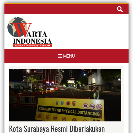
Skip
Cari
to
untuk:
content
MENU
Kota Surabaya Resmi Diberlakukan