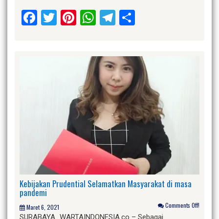
Facebook
Twitter
Pinterest
WhatsApp
Telegram
Share
Kebijakan Prudential Selamatkan Masyarakat di masa
pandemi
Comments Off!
Maret 6, 2021
SURABAYA_WARTAINDONESIA.co – Sebagai