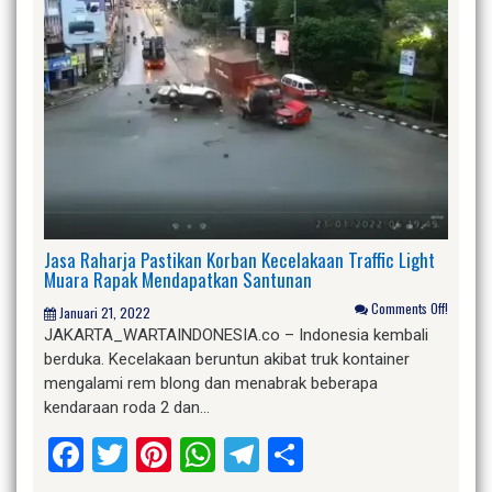
Jasa Raharja Pastikan Korban Kecelakaan Traffic Light
Muara Rapak Mendapatkan Santunan
Comments Off!
Januari 21, 2022
JAKARTA_WARTAINDONESIA.co – Indonesia kembali
berduka. Kecelakaan beruntun akibat truk kontainer
mengalami rem blong dan menabrak beberapa
kendaraan roda 2 dan…
Facebook
Twitter
Pinterest
WhatsApp
Telegram
Share