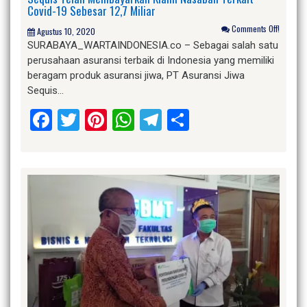
Covid-19 Sebesar 12,7 Miliar
Comments Off!
Agustus 10, 2020
SURABAYA_WARTAINDONESIA.co – Sebagai salah satu
perusahaan asuransi terbaik di Indonesia yang memiliki
beragam produk asuransi jiwa, PT Asuransi Jiwa
Sequis…
Facebook
Twitter
Pinterest
WhatsApp
Telegram
Share