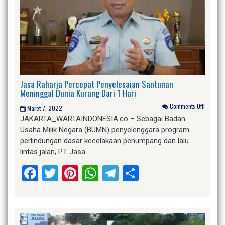
Jasa Raharja Percepat Penyelesaian Santunan
Meninggal Dunia Kurang Dari 1 Hari
Comments Off!
Maret 7, 2022
JAKARTA_WARTAINDONESIA.co – Sebagai Badan
Usaha Milik Negara (BUMN) penyelenggara program
perlindungan dasar kecelakaan penumpang dan lalu
lintas jalan, PT Jasa…
Facebook
Twitter
Pinterest
WhatsApp
Telegram
Share