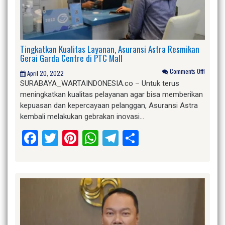
Tingkatkan Kualitas Layanan, Asuransi Astra Resmikan
Gerai Garda Centre di PTC Mall
Comments Off!
April 20, 2022
SURABAYA_WARTAINDONESIA.co – Untuk terus
meningkatkan kualitas pelayanan agar bisa memberikan
kepuasan dan kepercayaan pelanggan, Asuransi Astra
kembali melakukan gebrakan inovasi…
Facebook
Twitter
Pinterest
WhatsApp
Telegram
Share