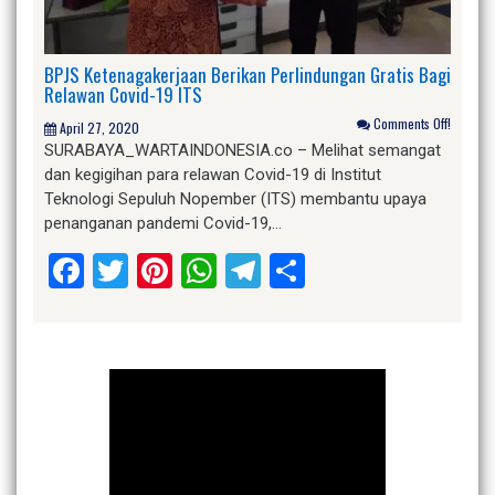
BPJS Ketenagakerjaan Berikan Perlindungan Gratis Bagi
Relawan Covid-19 ITS
Comments Off!
April 27, 2020
SURABAYA_WARTAINDONESIA.co – Melihat semangat
dan kegigihan para relawan Covid-19 di Institut
Teknologi Sepuluh Nopember (ITS) membantu upaya
penanganan pandemi Covid-19,…
Facebook
Twitter
Pinterest
WhatsApp
Telegram
Share