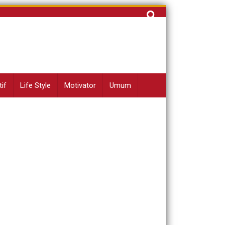
Cari
untuk:
if
Life Style
Motivator
Umum