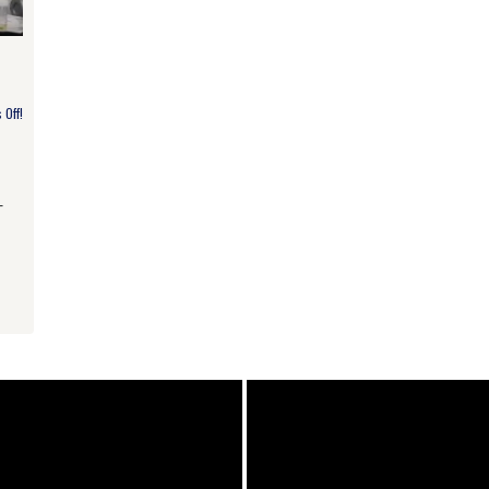
Off!
T
am
e