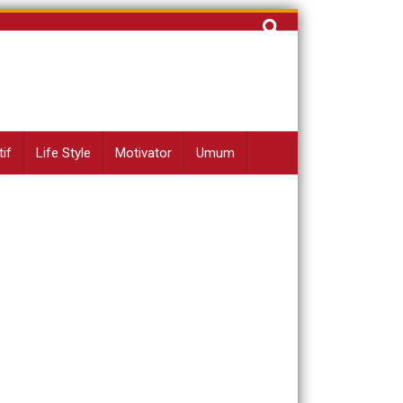
Cari
untuk:
if
Life Style
Motivator
Umum