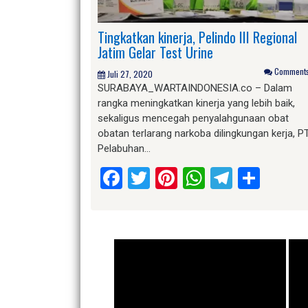
Tingkatkan kinerja, Pelindo III Regional
Jatim Gelar Test Urine
Comments 
Juli 27, 2020
SURABAYA_WARTAINDONESIA.co – Dalam
rangka meningkatkan kinerja yang lebih baik,
sekaligus mencegah penyalahgunaan obat
obatan terlarang narkoba dilingkungan kerja, P
Pelabuhan…
Facebook
Twitter
Pinterest
WhatsApp
Telegr
Shar