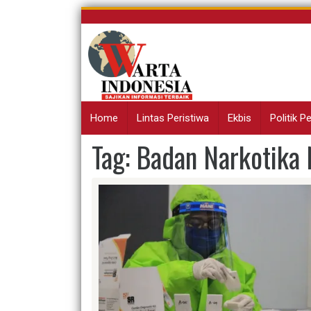
Skip
to
content
Home
Lintas Peristiwa
Ekbis
Politik 
Tag:
Badan Narkotika 