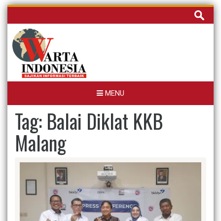
Skip
Cari
to
untuk:
content
MENU
Tag:
Balai Diklat KKB
Malang