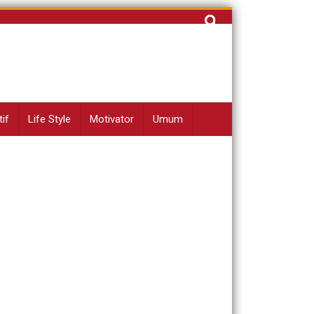
Cari
untuk:
if
Life Style
Motivator
Umum