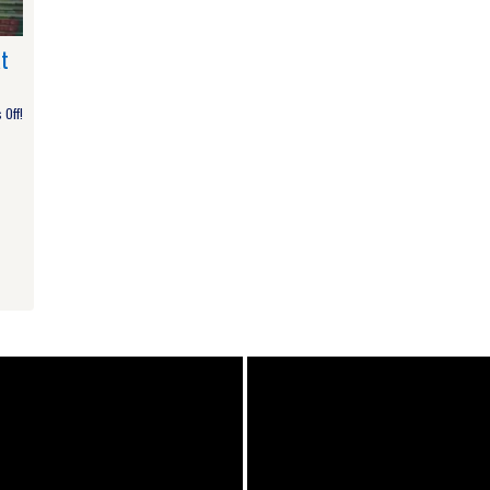
t
Off!
am
e