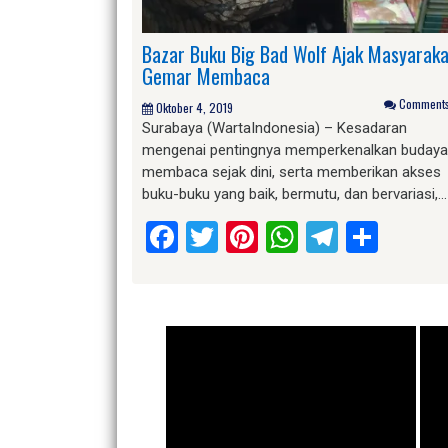
Bazar Buku Big Bad Wolf Ajak Masyaraka
Gemar Membaca
Comments 
Oktober 4, 2019
Surabaya (WartaIndonesia) – Kesadaran
mengenai pentingnya memperkenalkan budaya
membaca sejak dini, serta memberikan akses
buku-buku yang baik, bermutu, dan bervariasi,…
Facebook
Twitter
Pinterest
WhatsApp
Telegr
Shar