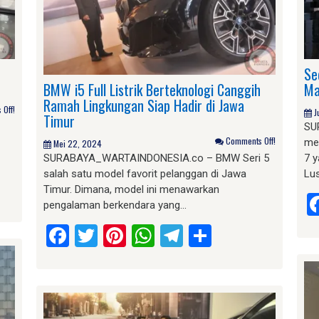
Se
BMW i5 Full Listrik Berteknologi Canggih
Ma
Ramah Lingkungan Siap Hadir di Jawa
Off!
J
Timur
SU
Comments Off!
mew
Mei 22, 2024
SURABAYA_WARTAINDONESIA.co – BMW Seri 5
7 
salah satu model favorit pelanggan di Jawa
Lu
am
e
Timur. Dimana, model ini menawarkan
pengalaman berkendara yang…
Facebook
Twitter
Pinterest
WhatsApp
Telegram
Share