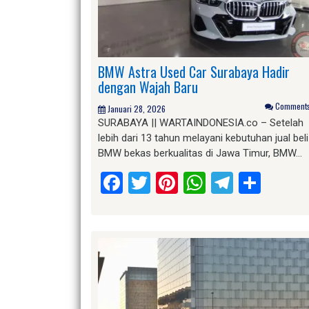
BMW Astra Used Car Surabaya Hadir
dengan Wajah Baru
Comments 
Januari 28, 2026
SURABAYA || WARTAINDONESIA.co – Setelah
lebih dari 13 tahun melayani kebutuhan jual beli
BMW bekas berkualitas di Jawa Timur, BMW…
Facebook
Twitter
Pinterest
WhatsApp
Telegr
Shar