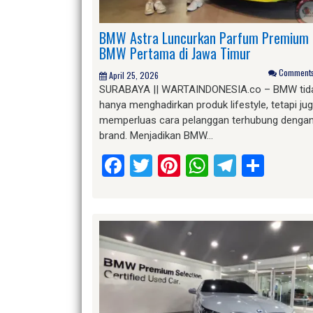
BMW Astra Luncurkan Parfum Premium
BMW Pertama di Jawa Timur
Comments 
April 25, 2026
SURABAYA || WARTAINDONESIA.co – BMW tid
hanya menghadirkan produk lifestyle, tetapi ju
memperluas cara pelanggan terhubung denga
brand. Menjadikan BMW…
Facebook
Twitter
Pinterest
WhatsApp
Telegr
Shar