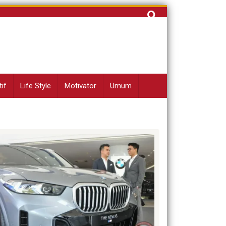
Cari
untuk:
if
Life Style
Motivator
Umum