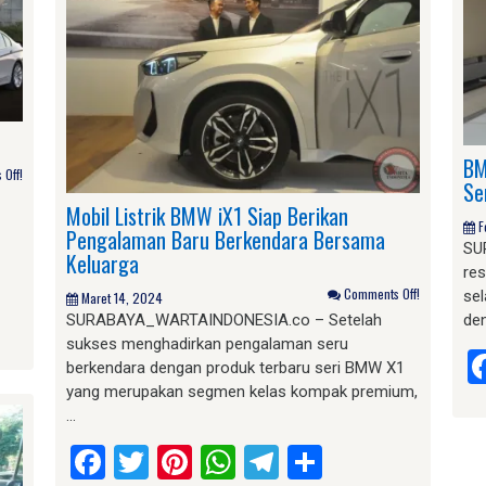
BM
Off!
Se
Mobil Listrik BMW iX1 Siap Berikan
F
Pengalaman Baru Berkendara Bersama
SU
Keluarga
re
Comments Off!
sel
Maret 14, 2024
am
e
SURABAYA_WARTAINDONESIA.co – Setelah
de
sukses menghadirkan pengalaman seru
berkendara dengan produk terbaru seri BMW X1
yang merupakan segmen kelas kompak premium,
…
Facebook
Twitter
Pinterest
WhatsApp
Telegram
Share