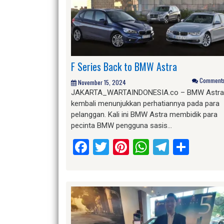
F Series Back to BMW Astra
Comments 
November 15, 2024
JAKARTA_WARTAINDONESIA.co – BMW Astra
kembali menunjukkan perhatiannya pada para
pelanggan. Kali ini BMW Astra membidik para
pecinta BMW pengguna sasis…
Facebook
Twitter
Pinterest
WhatsApp
Telegr
Shar