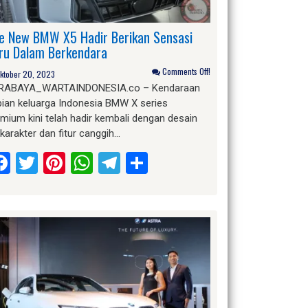
e New BMW X5 Hadir Berikan Sensasi
ru Dalam Berkendara
Comments Off!
ktober 20, 2023
RABAYA_WARTAINDONESIA.co – Kendaraan
pian keluarga Indonesia BMW X series
mium kini telah hadir kembali dengan desain
karakter dan fitur canggih…
Facebook
Twitter
Pinterest
WhatsApp
Telegram
Share