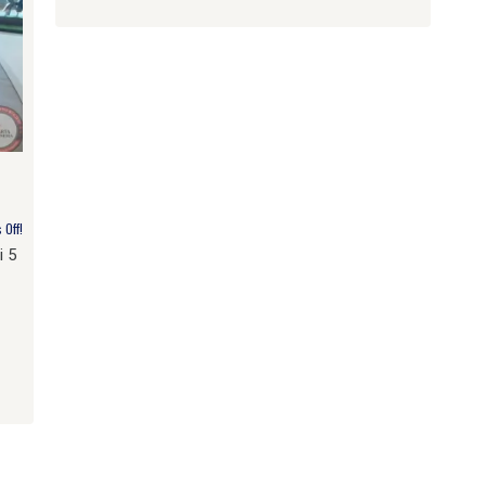
Off!
 5
am
e