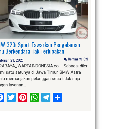
W 320i Sport Tawarkan Pengalaman
ru Berkendara Tak Terlupakan
Comments Off!
ebruari 23, 2023
RABAYA_WARTAINDONESIA.co – Sebagai diler
smi satu satunya di Jawa Timur, BMW Astra
alu memanjakan pelanggan setia tidak saja
ngan layanan…
Facebook
Twitter
Pinterest
WhatsApp
Telegram
Share