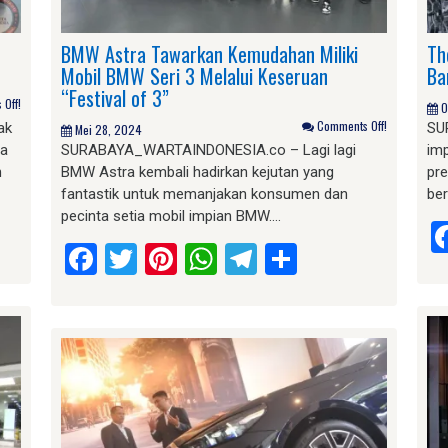
BMW Astra Tawarkan Kemudahan Miliki
Th
Mobil BMW Seri 3 Melalui Keseruan
Ba
“Festival of 3”
Off!
O
Comments Off!
ak
SU
Mei 28, 2024
ga
SURABAYA_WARTAINDONESIA.co – Lagi lagi
im
n
BMW Astra kembali hadirkan kejutan yang
pre
fantastik untuk memanjakan konsumen dan
ber
pecinta setia mobil impian BMW….
am
e
Facebook
Twitter
Pinterest
WhatsApp
Telegram
Share