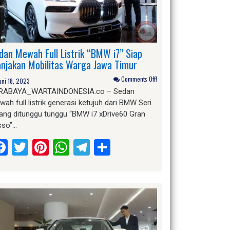
dan Mewah Full Listrik “BMW i7” Siap
njakan Mobilitas Warga Jawa Timur
Comments Off!
uni 18, 2023
RABAYA_WARTAINDONESIA.co – Sedan
ah full listrik generasi ketujuh dari BMW Seri
yang ditunggu tunggu “BMW i7 xDrive60 Gran
sso”…
Facebook
Twitter
Pinterest
WhatsApp
Telegram
Share