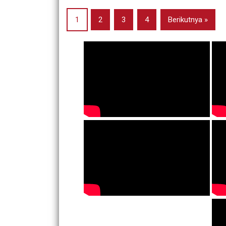
1
2
3
4
Berikutnya »