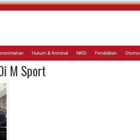
Pemerintahan
Hukum & Kriminal
NKRI
Pendidikan
Otomot
i M Sport