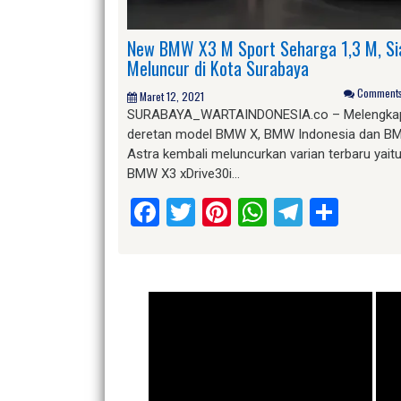
New BMW X3 M Sport Seharga 1,3 M, Si
Meluncur di Kota Surabaya
Comments 
Maret 12, 2021
SURABAYA_WARTAINDONESIA.co – Melengka
deretan model BMW X, BMW Indonesia dan B
Astra kembali meluncurkan varian terbaru yait
BMW X3 xDrive30i…
Facebook
Twitter
Pinterest
WhatsApp
Telegr
Shar