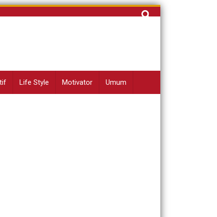
Cari
untuk:
if
Life Style
Motivator
Umum