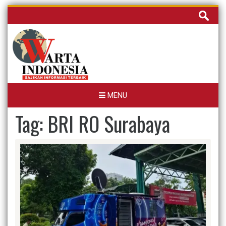
Skip
Cari
to
untuk:
content
MENU
Tag:
BRI RO Surabaya