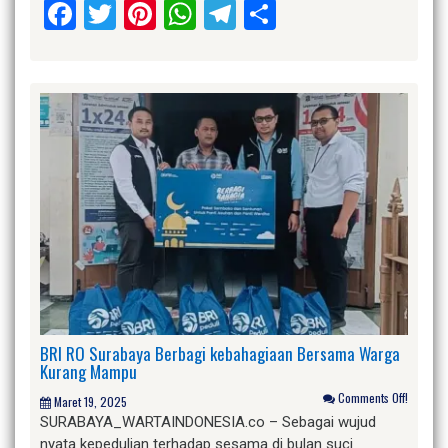
Facebook
Twitter
Pinterest
WhatsApp
Telegram
Share
BRI RO Surabaya Berbagi kebahagiaan Bersama Warga
Kurang Mampu
Comments Off!
Maret 19, 2025
SURABAYA_WARTAINDONESIA.co – Sebagai wujud
nyata kepedulian terhadap sesama di bulan suci