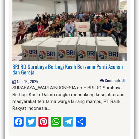
BRI RO Surabaya Berbagi Kasih Bersama Panti Asuhan
dan Gereja
Comments Off!
April 14, 2025
SURABAYA_WARTAINDONESIA.co – BRI RO Surabaya
Berbagi Kasih. Dalam rangka mendukung kesejahteraan
masyarakat terutama warga kurang mampu, PT Bank
Rakyat Indonesia…
Facebook
Twitter
Pinterest
WhatsApp
Telegram
Share