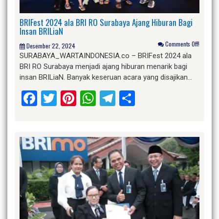
BRIFest 2024 ala BRI RO Surabaya Ajang Hiburan Bagi
Insan BRILiaN
Comments Off!
Desember 22, 2024
SURABAYA_WARTAINDONESIA.co – BRIFest 2024 ala
BRI RO Surabaya menjadi ajang hiburan menarik bagi
insan BRILiaN. Banyak keseruan acara yang disajikan…
Facebook
Twitter
Pinterest
WhatsApp
Telegram
Share