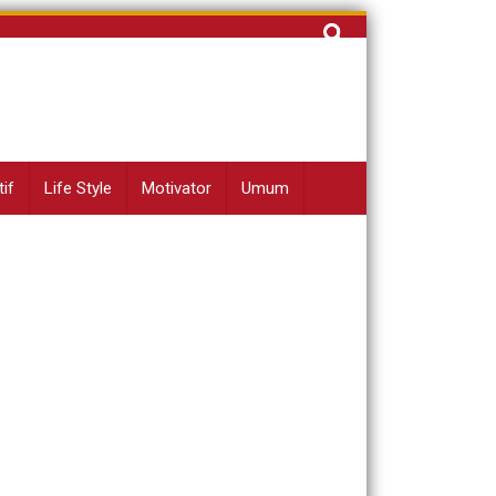
Cari
untuk:
if
Life Style
Motivator
Umum