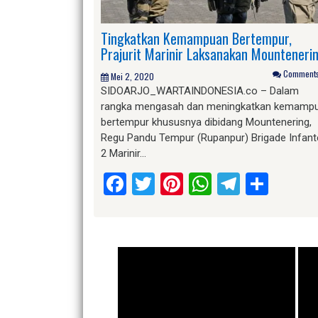
Tingkatkan Kemampuan Bertempur,
Prajurit Marinir Laksanakan Mounteneri
Comments 
Mei 2, 2020
SIDOARJO_WARTAINDONESIA.co – Dalam
rangka mengasah dan meningkatkan kemamp
bertempur khususnya dibidang Mountenering,
Regu Pandu Tempur (Rupanpur) Brigade Infant
2 Marinir…
Facebook
Twitter
Pinterest
WhatsApp
Telegr
Shar