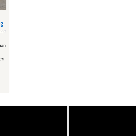
ng
Off!
uan
eri
am
e