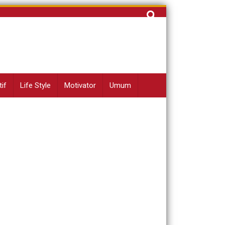
Cari
untuk:
if
Life Style
Motivator
Umum