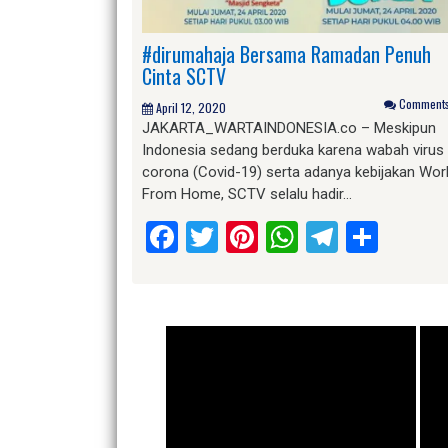
#dirumahaja Bersama Ramadan Penuh
Cinta SCTV
Comments 
April 12, 2020
JAKARTA_WARTAINDONESIA.co – Meskipun
Indonesia sedang berduka karena wabah virus
corona (Covid-19) serta adanya kebijakan Wor
From Home, SCTV selalu hadir…
Facebook
Twitter
Pinterest
WhatsApp
Telegr
Shar